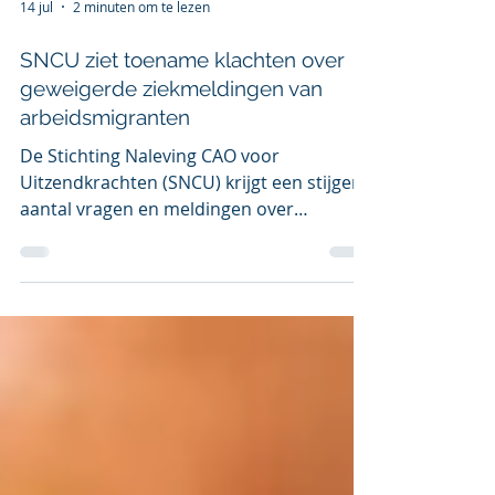
14 jul
2 minuten om te lezen
SNCU ziet toename klachten over
geweigerde ziekmeldingen van
arbeidsmigranten
De Stichting Naleving CAO voor
Uitzendkrachten (SNCU) krijgt een stijgend
aantal vragen en meldingen over
ziekteverzuim. Er blijkt een complex
dilemma te liggen op de werkvloer:
arbeidsmigranten uit bijvoorbeeld Polen
die langdurig ziek worden, kiezen er vaak
voor om in hun thuisland te herstellen en
te worden behandeld. Uitzendbureaus
worstelen met de controle op afstand,
waardoor legitieme ziekmeldingen steeds