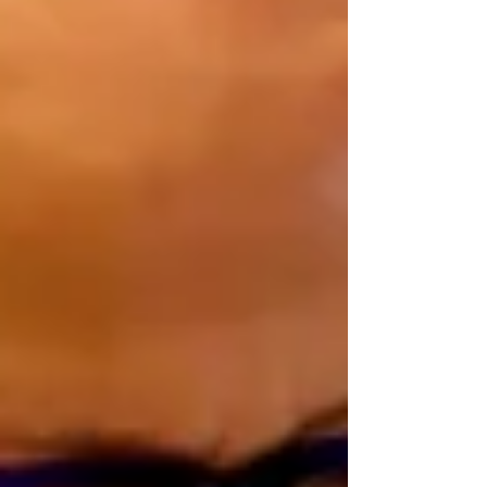
vaker onterecht worden geweigerd. Waar
de SNCU vorig jaar in tot