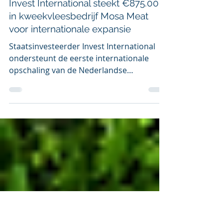
7 jul
2 minuten om te lezen
Invest International steekt €875.000
in kweekvleesbedrijf Mosa Meat
voor internationale expansie
Staatsinvesteerder Invest International
ondersteunt de eerste internationale
opschaling van de Nederlandse
kweekvleespionier Mosa Meat met een
terugbetaalbare ontwikkelingsbijdrage
van €875.000. De financiering is specifiek
bestemd voor marktvalidatie, het
inrichten van productieketens en
complexe toelatingstrajecten in
strategische sleutelmarkten zoals
Singapore, het Verenigd Koninkrijk,
Australië, Canada en de Verenigde Staten.