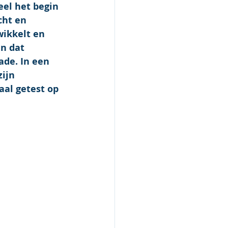
el het begin 
cht en 
ikkelt en 
n dat 
ade. In een 
ijn 
al getest op 