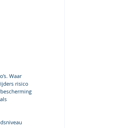
co’s. Waar 
jders risico 
orbescherming 
als 
idsniveau 