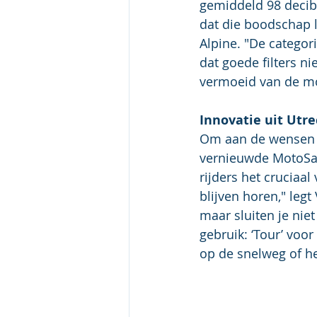
gemiddeld 98 decibe
dat die boodschap 
Alpine. "De categori
dat goede filters n
vermoeid van de mot
Innovatie uit Utr
Om aan de wensen va
vernieuwde MotoSafe
rijders het crucia
blijven horen," leg
maar sluiten je nie
gebruik: ‘Tour’ voo
op de snelweg of het