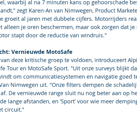
l, waarbij al na 7 minuten kans op gehoorschade bes
landt," zegt Karen-An van Nimwegen, Product Marketer
e groeit al jaren met dubbele cijfers. Motorrijders rea
iet alleen je oren beschermen, maar ook zorgen dat je
or stapt door de reductie van windruis."
echt: Vernieuwde MotoSafe
n deze kritische groep te voldoen, introduceert Alp
 Tour en MotoSafe Sport. "Uit onze surveys blijkt da
al vindt om communicatiesystemen en navigatie goed t
t Van Nimwegen uit. "Onze filters dempen de schadelij
t af. De vernieuwde range sluit nu nog beter aan op he
r de lange afstanden, en ‘Sport’ voor wie meer dempin
 circuit."