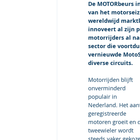
De MOTORbeurs in 
van het motorseizo
wereldwijd marktl
innoveert al zijn 
motorrijders al na
sector die voortdu
vernieuwde MotoSa
diverse circuits.
Motorrijden blijft 
onverminderd 
populair in 
Nederland. Het aant
geregistreerde 
motoren groeit en 
tweewieler wordt 
steeds vaker gekoz