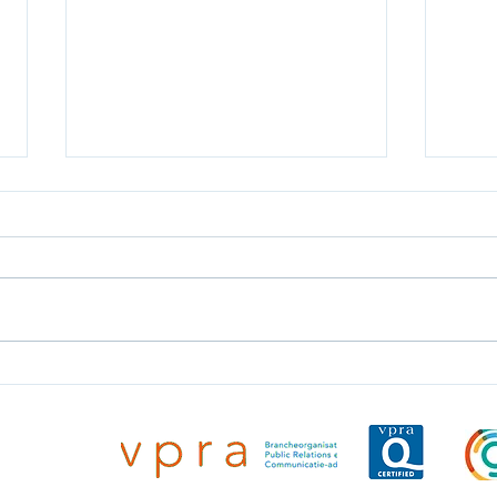
Invest International steekt
Delf
€875.000 in
Ziem
kweekvleesbedrijf Mosa
in p
Meat voor internationale
inve
unicatie
expansie