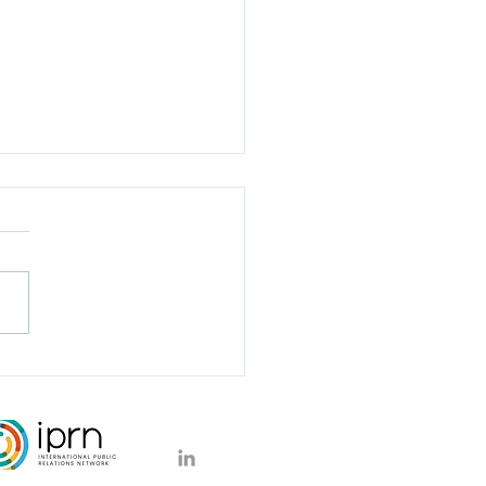
tse fietslampstartup
i haalt €1,8 miljoen op
ublieke
steringsronde