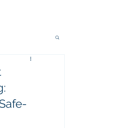
s
Klanten
Contact
t
g:
Safe-