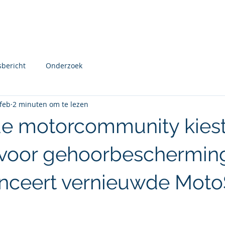
Over mij
Mijn aanbod
Nieuw
sbericht
Onderzoek
feb
2 minuten om te lezen
e motorcommunity kies
voor gehoorbeschermin
anceert vernieuwde Moto