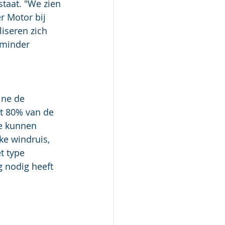
taat. "We zien 
 Motor bij 
liseren zich 
 minder 
ine de 
t 80% van de 
e kunnen 
ke windruis, 
t type 
g nodig heeft 