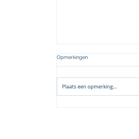
Opmerkingen
Plaats een opmerking...
SNCU ziet toename
klachten over geweigerde
ziekmeldingen van
arbeidsmigranten
© 2017 Gribnau Comm