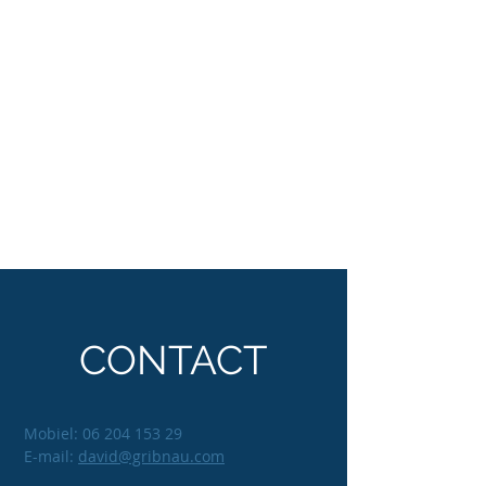
CONTACT
Mobiel:
06 204 153 29
E-mail:
david@gribnau.com