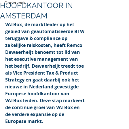
Onderzoek
HOOFDKANTOOR IN
AMSTERDAM
VATBox, de marktleider op het 
gebied van geautomatiseerde BTW 
teruggave & compliance op 
zakelijke reiskosten, heeft Remco 
Dewaerheijt benoemt tot lid van 
het executive management van 
het bedrijf. Dewaerheijt treedt toe 
als Vice President Tax & Product 
Strategy en gaat daarbij ook het 
nieuwe in Nederland gevestigde 
Europese hoofdkantoor van 
VATBox leiden. Deze stap markeert 
de continue groei van VATBox en 
de verdere expansie op de 
Europese markt.