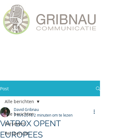
Post
Alle berichten
David Gribnau
Alle berichten
7 mrt 2018
2 minuten om te lezen
VATBOX OPENT
Persevent
EUROPEES
Persbericht