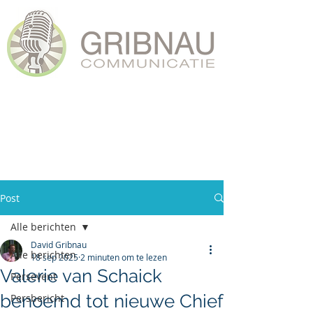
Post
Alle berichten
David Gribnau
Alle berichten
18 sep 2025
2 minuten om te lezen
Valerie van Schaick
Persevent
benoemd tot nieuwe Chief
Persbericht