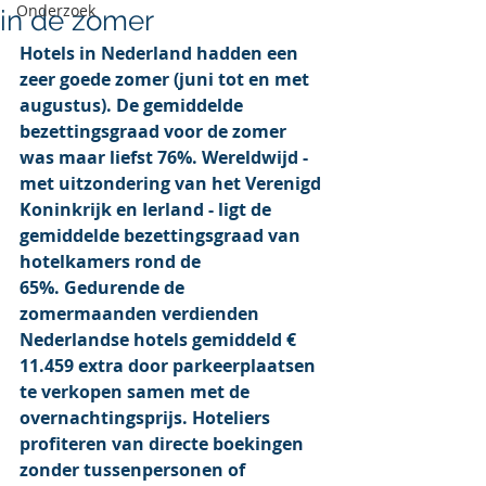
Onderzoek
in de zomer
Hotels in Nederland hadden een 
zeer goede zomer (juni tot en met 
augustus). De gemiddelde 
bezettingsgraad voor de zomer 
was maar liefst 76%. Wereldwijd - 
met uitzondering van het Verenigd 
Koninkrijk en Ierland - ligt de 
gemiddelde bezettingsgraad van 
hotelkamers rond de 
65%. Gedurende de 
zomermaanden verdienden 
Nederlandse hotels gemiddeld € 
11.459 extra door parkeerplaatsen 
te verkopen samen met de 
overnachtingsprijs. Hoteliers 
profiteren van directe boekingen 
zonder tussenpersonen of 