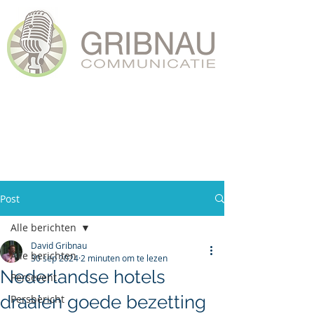
Post
Alle berichten
David Gribnau
Alle berichten
30 sep 2024
2 minuten om te lezen
Nederlandse hotels
Persevent
draaien goede bezetting
Persbericht