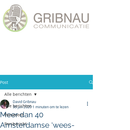
Post
Alle berichten
David Gribnau
Alle berichten
30 jan 2020
1 minuten om te lezen
Meer dan 40
Persevent
Amsterdamse ‘wees-
Persbericht