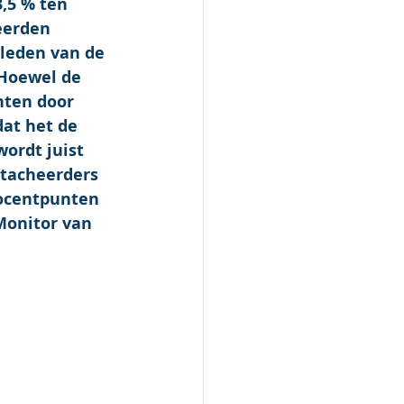
,5 % ten 
eerden 
leden van de 
Hoewel de 
hten door 
at het de 
ordt juist 
tacheerders 
rocentpunten 
Monitor van 