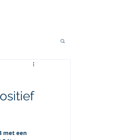
s
Klanten
Contact
sitief
3 met een 