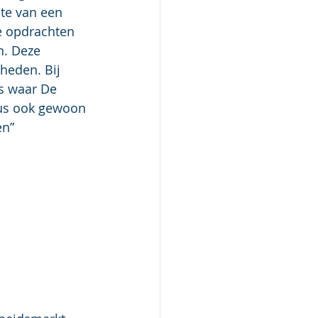
te van een 
de opdrachten 
n. Deze 
eden. Bij 
ts waar De 
us ook gewoon 
en”