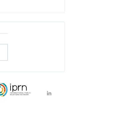
tse fietslampstartup
i haalt €1,8 miljoen op
ublieke
steringsronde