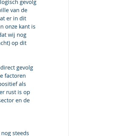
logisch gevolg 
lle van de 
t er in dit 
n onze kant is 
at wij nog 
ht) op dit 
direct gevolg 
e factoren 
sitief als 
r rust is op 
sector en de 
) nog steeds 