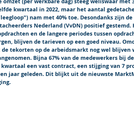
 omzet (per werkbare dag) steeg weliswaar met 3
elfde kwartaal in 2022, maar het aantal gedetach
"leegloop") nam met 40% toe. Desondanks zijn de 
tacheerders Nederland (VvDN) positief gestemd. 
opdrachten en de langere periodes tussen opdrac
rgen, blijven de tarieven op een goed niveau. Omd
 de tekorten op de arbeidsmarkt nog wel blijven w
angenomen. Bijna 67% van de medewerkers bij de
 kwartaal een vast contract, een stijging van 7 p
en jaar geleden. Dit blijkt uit de nieuwste Markt
ing.