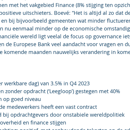
en met het vakgebied Finance (8% stijging ten opzich
 positieve uitschieters. Boevé: “Het is altijd al zo dat 
d en bij bijvoorbeeld gemeenten wat minder fluctuere
en nu eenmaal minder op de economische omstandigh
nanciële wereld ligt veelal de focus op governance ie
n de Europese Bank veel aandacht voor vragen en d
 de komende maanden nauwelijks verandering in kom
(per werkbare dag) van 3.5% in Q4 2023
den zonder opdracht (‘Leegloop’) gestegen met 40%
ven op goed niveau
an de medewerkers heeft een vast contract
eid bij opdrachtgevers door onstabiele wereldpolitiek
n overheid en finance stijgen