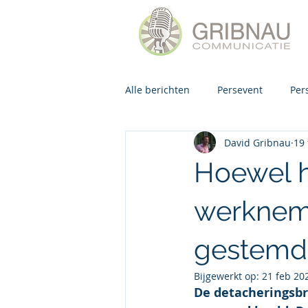
Alle berichten
Persevent
Per
David Gribnau
19
Hoewel h
werkneme
gestemd
Bijgewerkt op:
21 feb 20
De detacheringsbr