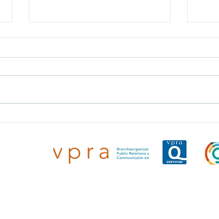
Invest International steekt
Delf
€875.000 in
Ziem
kweekvleesbedrijf Mosa
in p
Meat voor internationale
inve
unicatie
expansie