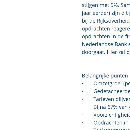
stijgen met 5%. Sam
jaar eerder) zijn dit
bij de Rijksoverhei
opdrachten reager
opdrachten in de fi
Nederlandse Bank e
doorgaat. Hier zal
Belangrijke punten
·       Omzetgroei 
·       Gedetacheer
·       Tarieven blij
·       Bijna 67% v
·       Voorzichtigh
·       Opdrachten i