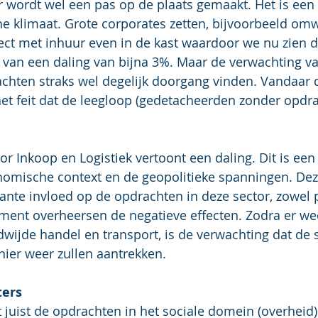
wordt wel een pas op de plaats gemaakt. Het is een 
 klimaat. Grote corporates zetten, bijvoorbeeld omwi
ject met inhuur even in de kast waardoor we nu zien da
 van een daling van bijna 3%. Maar de verwachting va
achten straks wel degelijk doorgang vinden. Vandaar d
het feit dat de leegloop (gedetacheerden zonder opdrac
r Inkoop en Logistiek vertoont een daling. Dit is een 
nomische context en de geopolitieke spanningen. Dez
ante invloed op de opdrachten in deze sector, zowel po
ment overheersen de negatieve effecten. Zodra er wee
wijde handel en transport, is de verwachting dat de 
ier weer zullen aantrekken.
ters
t juist de opdrachten in het sociale domein (overheid