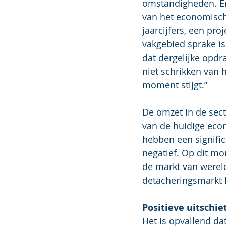
omstandigheden. Er 
van het economische
jaarcijfers, een pro
vakgebied sprake is
dat dergelijke opdr
niet schrikken van 
moment stijgt.”
De omzet in de secto
van de huidige eco
hebben een signific
negatief. Op dit mo
de markt van wereld
detacheringsmarkt h
Positieve uitschie
Het is opvallend da