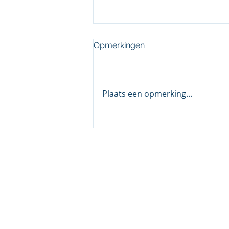
Opmerkingen
Plaats een opmerking...
SNCU ziet toename
klachten over geweigerde
ziekmeldingen van
arbeidsmigranten
© 2017 Gribnau Comm