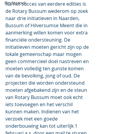
Onderzoek
Na het succes van eerdere edities is 
de Rotary Bussum wederom op zoek 
naar drie initiatieven in Naarden, 
Bussum of Hilversumse Meent die in 
aanmerking willen komen voor extra 
financiële ondersteuning. De 
initiatieven moeten gericht zijn op de 
lokale gemeenschap maar mogen 
geen commercieel doel nastreven en 
moeten volledig ten gunste komen 
van de bevolking, jong of oud. De 
projecten die worden ondersteund 
moeten afgebakend zijn en de steun 
van Rotary Bussum moet ook echt 
iets toevoegen en het verschil 
kunnen maken. Indienen van het 
verzoek met een goede 
onderbouwing kan tot uiterlijk 1 
februari a.s. door een mail te sturen 