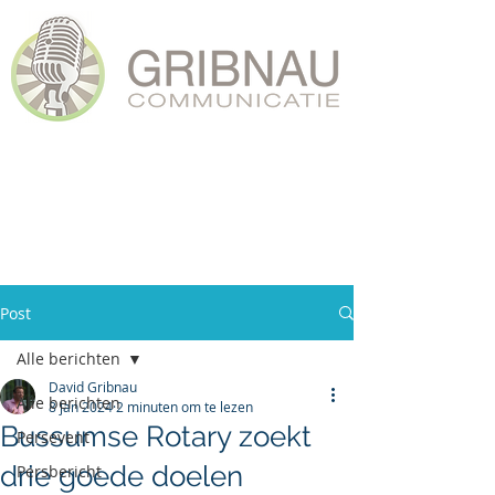
Post
Alle berichten
David Gribnau
Alle berichten
8 jan 2024
2 minuten om te lezen
Bussumse Rotary zoekt
Persevent
drie goede doelen
Persbericht