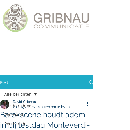
Post
Alle berichten
David Gribnau
Alle berichten
20 aug 2019
2 minuten om te lezen
Barokscene houdt adem
Persevent
in bij testdag Monteverdi-
Persbericht