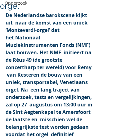
Onderzoek
orgel
De Nederlandse barokscene kijkt 
uit  naar de komst van een uniek 
‘Monteverdi-orgel’ dat 
het Nationaal  
Muziekinstrumenten Fonds (NMF) 
laat bouwen. Het NMF  initieert na 
de Réus 49 (de grootste 
concertharp ter wereld) voor Remy 
 van Kesteren de bouw van een 
uniek, transportabel, Venetiaans 
orgel. Na  een lang traject van 
onderzoek, tests en vergelijkingen, 
zal op 27  augustus om 13:00 uur in 
de Sint Aegtenkapel te Amersfoort 
de laatste en  misschien wel de 
belangrijkste test worden gedaan 
voordat het orgel  definitief 