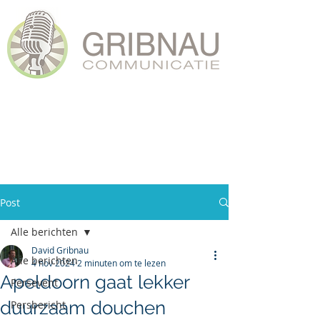
Post
Alle berichten
David Gribnau
Alle berichten
4 nov 2024
2 minuten om te lezen
Apeldoorn gaat lekker
Persevent
duurzaam douchen
Persbericht