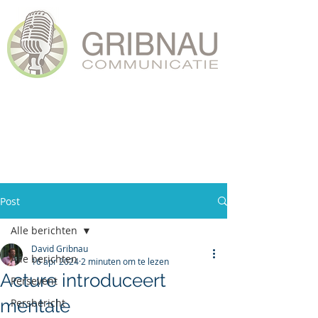
Post
Alle berichten
David Gribnau
Alle berichten
16 apr 2024
2 minuten om te lezen
Acture introduceert
Persevent
mentale
Persbericht