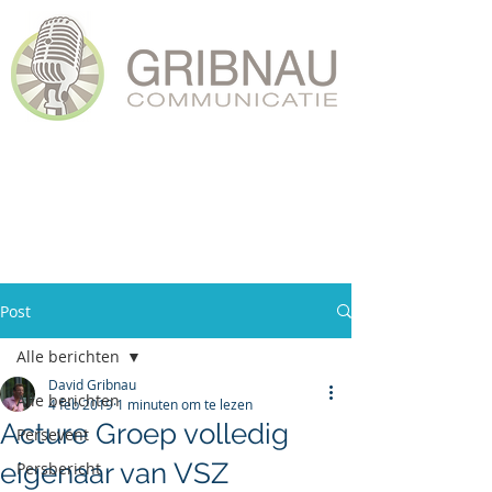
Post
Alle berichten
David Gribnau
Alle berichten
4 feb 2019
1 minuten om te lezen
Acture Groep volledig
Persevent
eigenaar van VSZ
Persbericht