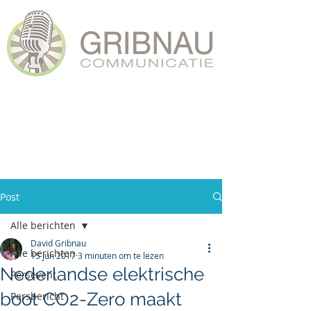
Post
Alle berichten
David Gribnau
Alle berichten
15 jun 2017
3 minuten om te lezen
Nederlandse elektrische
Persevent
boot CO2-Zero maakt
Persbericht