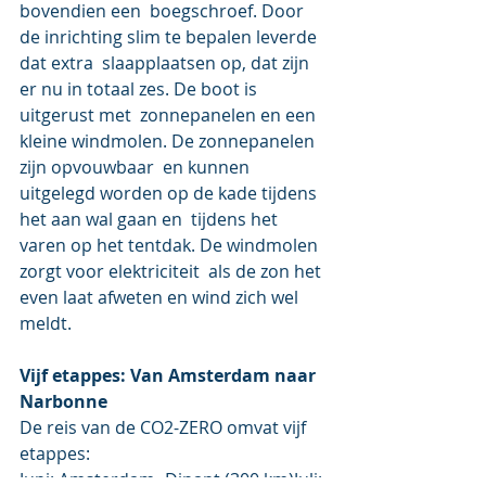
bovendien een  boegschroef. Door 
de inrichting slim te bepalen leverde 
dat extra  slaapplaatsen op, dat zijn 
er nu in totaal zes. De boot is 
uitgerust met  zonnepanelen en een 
kleine windmolen. De zonnepanelen 
zijn opvouwbaar  en kunnen 
uitgelegd worden op de kade tijdens 
het aan wal gaan en  tijdens het 
varen op het tentdak. De windmolen 
zorgt voor elektriciteit  als de zon het 
even laat afweten en wind zich wel 
meldt. 
Vijf etappes: Van Amsterdam naar 
Narbonne
De reis van de CO2-ZERO omvat vijf 
etappes:
Juni: Amsterdam- Dinant (300 km)Juli: 